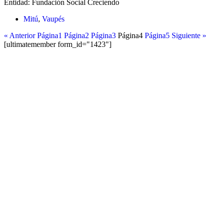
Entidad:
Fundación Social Creciendo
Mitú
,
Vaupés
« Anterior
Página
1
Página
2
Página
3
Página
4
Página
5
Siguiente »
[ultimatemember form_id="1423"]