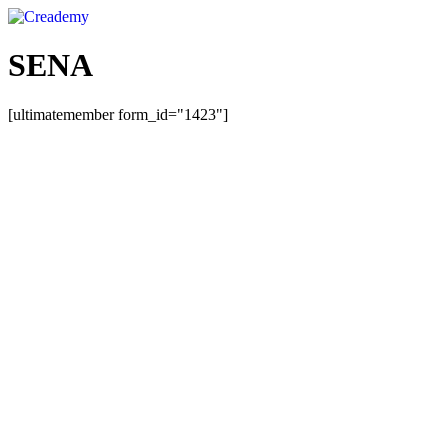
Ir
al
contenido
SENA
[ultimatemember form_id="1423"]