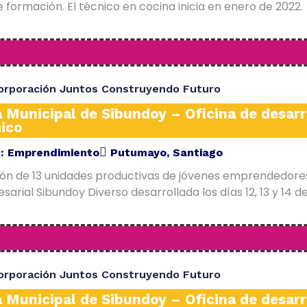
 formación. El técnico en cocina inicia en enero de 2022.
orporación Juntos Construyendo Futuro
a Municipal de Sibundoy – Oficina de desarr
ico
E:
Emprendimiento
Putumayo
,
Santiago
ión de 13 unidades productivas de jóvenes emprendedore
arial Sibundoy Diverso desarrollada los días 12, 13 y 14 d
orporación Juntos Construyendo Futuro
a Municipal de Sibundoy – Oficina de desarr