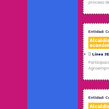
proceso de
Entidad:
C
Alcaldí
económ
Línea 3
Participac
Agroempres
Entidad:
C
Alcaldí