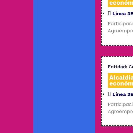
económ
Línea 3
Participac
Agroempres
Entidad:
C
Alcaldí
económ
Línea 3
Participac
Agroempres