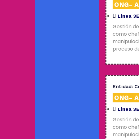
ONG- An
Línea 3
Gestión de
como chefs
manipulaci
proceso de
Entidad:
C
ONG- An
Línea 3
Gestión de
como chefs
manipulaci