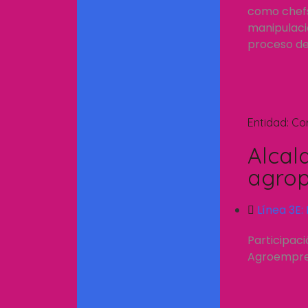
como chefs.
manipulació
proceso de 
Entidad:
Co
Alcal
agrop
Línea 3E:
Participac
Agroempresa