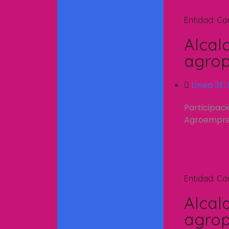
Entidad:
Co
Alcal
agrop
Línea 3E:
Participac
Agroempresa
Entidad:
Co
Alcal
agrop