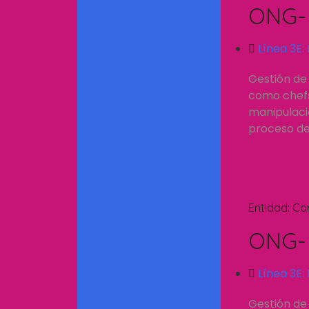
ONG- 
Línea 3E:
Gestión de
como chefs.
manipulació
proceso de 
Entidad:
Co
ONG- 
Línea 3E:
Gestión de