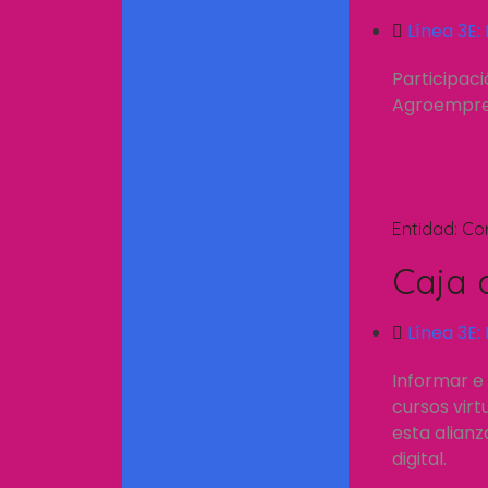
Línea 3E:
Participac
Agroempresa
Entidad:
Co
Caja 
Línea 3E:
Informar e 
cursos vir
esta alianz
digital.