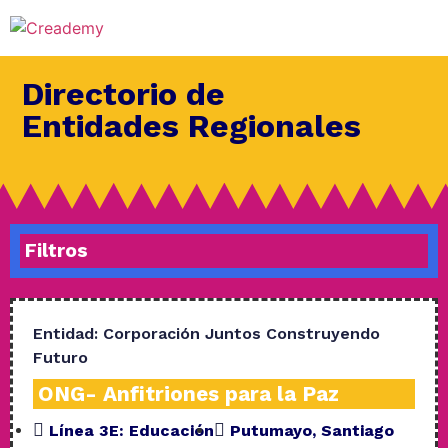
Directorio de
Entidades Regionales
Filtros
Entidad:
Corporación Juntos Construyendo
Futuro
ONG- Anfitriones para la Paz
Línea 3E:
Educación
Putumayo
,
Santiago