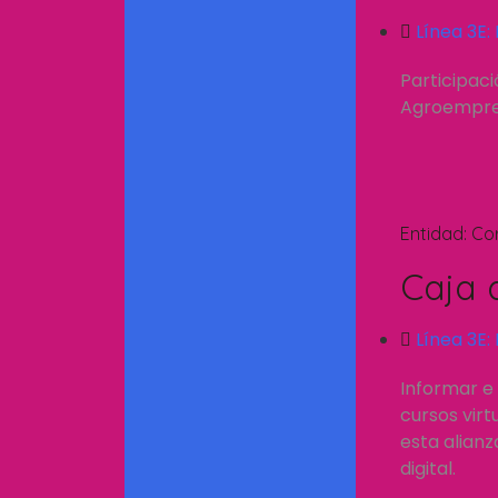
Línea 3E:
Participac
Agroempresa
Entidad:
Co
Caja 
Línea 3E:
Informar e 
cursos vir
esta alianz
digital.