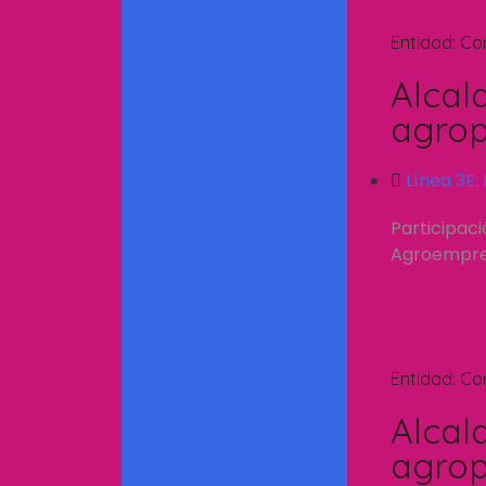
Entidad:
Co
Alcal
agrop
Línea 3E:
Participac
Agroempresa
Entidad:
Co
Alcal
agrop