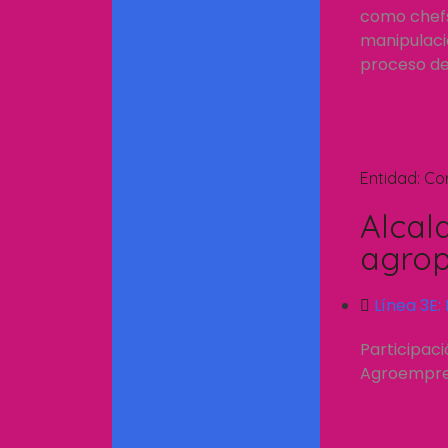
como chefs.
manipulació
proceso de 
Entidad:
Co
Alcal
agrop
Línea 3E:
Participac
Agroempresa