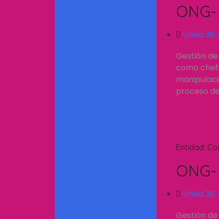
ONG- 
Línea 3E:
Gestión de
como chefs.
manipulació
proceso de 
Entidad:
Co
ONG- 
Línea 3E:
Gestión de