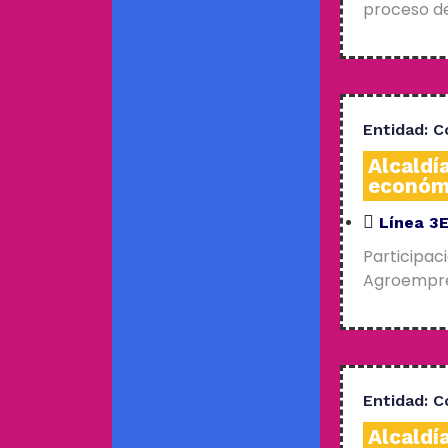
proceso de
Entidad:
C
Alcaldí
económ
Línea 3
Participac
Agroempres
Entidad:
C
Alcaldí