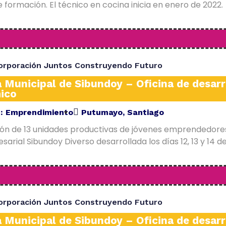
 formación. El técnico en cocina inicia en enero de 2022.
orporación Juntos Construyendo Futuro
a Municipal de Sibundoy – Oficina de desarr
ico
E:
Emprendimiento
Putumayo
,
Santiago
ión de 13 unidades productivas de jóvenes emprendedore
arial Sibundoy Diverso desarrollada los días 12, 13 y 14 d
orporación Juntos Construyendo Futuro
a Municipal de Sibundoy – Oficina de desarr