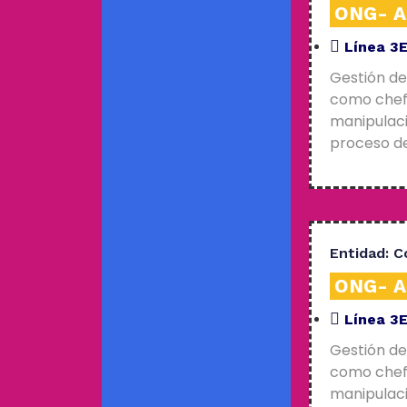
ONG- An
Línea 3
Gestión de
como chefs
manipulaci
proceso de
Entidad:
C
ONG- An
Línea 3
Gestión de
como chefs
manipulaci