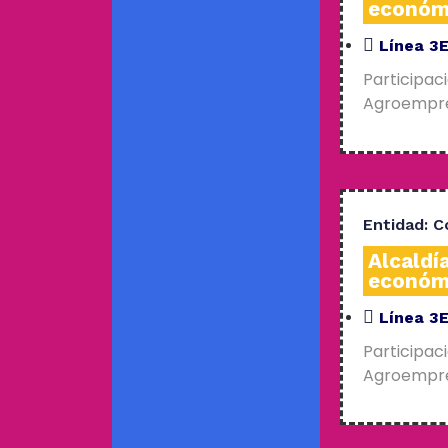
económ
Línea 3
Participac
Agroempres
Entidad:
C
Alcaldí
económ
Línea 3
Participac
Agroempres