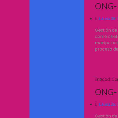
ONG- 
Línea 3E:
Gestión de
como chefs.
manipulació
proceso de 
Entidad:
Co
ONG- 
Línea 3E:
Gestión de