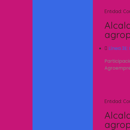
Entidad:
Co
Alcal
agrop
Línea 3E:
Participac
Agroempresa
Entidad:
Co
Alcal
agrop