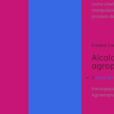
como chefs.
manipulació
proceso de 
Entidad:
Co
Alcal
agrop
Línea 3E:
Participac
Agroempresa