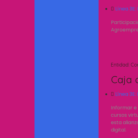
Línea 3E:
Participac
Agroempresa
Entidad:
Co
Caja 
Línea 3E:
Informar e 
cursos vir
esta alianz
digital.