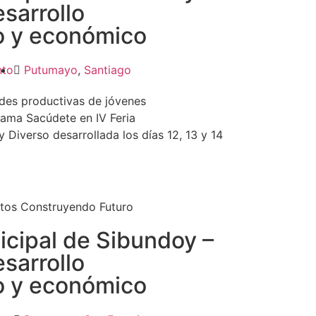
esarrollo
o y económico
nto
Putumayo
,
Santiago
ades productivas de jóvenes
ama Sacúdete en IV Feria
Diverso desarrollada los días 12, 13 y 14
tos Construyendo Futuro
icipal de Sibundoy –
esarrollo
o y económico