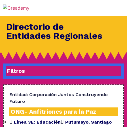
Directorio de
Entidades Regionales
Filtros
Entidad:
Corporación Juntos Construyendo
Futuro
ONG- Anfitriones para la Paz
Línea 3E:
Educación
Putumayo
,
Santiago