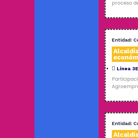
proceso de
Entidad:
C
Alcaldí
económ
Línea 3
Participac
Agroempres
Entidad:
C
Alcaldí