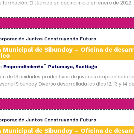
 formación. El técnico en cocina inicia en enero de 2022.
orporación Juntos Construyendo Futuro
a Municipal de Sibundoy – Oficina de desarr
ico
E:
Emprendimiento
Putumayo
,
Santiago
ión de 13 unidades productivas de jóvenes emprendedore
arial Sibundoy Diverso desarrollada los días 12, 13 y 14 d
orporación Juntos Construyendo Futuro
a Municipal de Sibundoy – Oficina de desarr