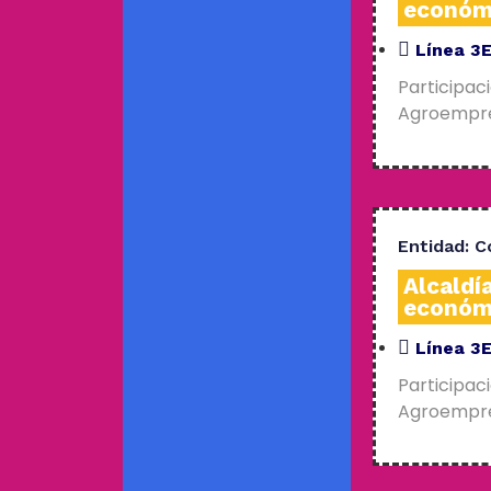
económ
Línea 3
Participac
Agroempres
Entidad:
C
Alcaldí
económ
Línea 3
Participac
Agroempres