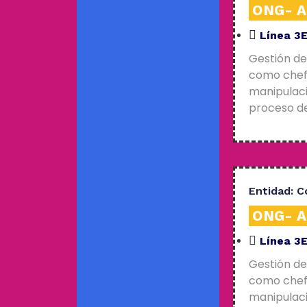
ONG- An
Línea 3
Gestión de
como chefs
manipulaci
proceso de
Entidad:
C
ONG- An
Línea 3
Gestión de
como chefs
manipulaci