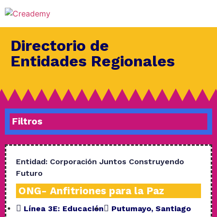
Directorio de
Entidades Regionales
Filtros
Entidad:
Corporación Juntos Construyendo
Futuro
ONG- Anfitriones para la Paz
Línea 3E:
Educación
Putumayo
,
Santiago