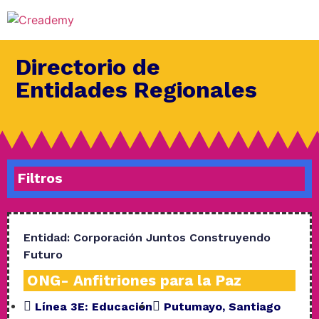
Directorio de
Entidades Regionales
Filtros
Entidad:
Corporación Juntos Construyendo
Futuro
ONG- Anfitriones para la Paz
Línea 3E:
Educación
Putumayo
,
Santiago