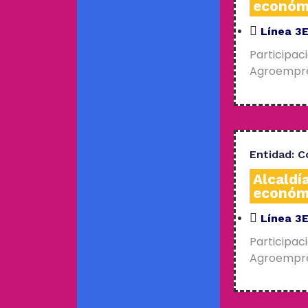
económ
Línea 3
Participac
Agroempres
Entidad:
C
Alcaldí
económ
Línea 3
Participac
Agroempres