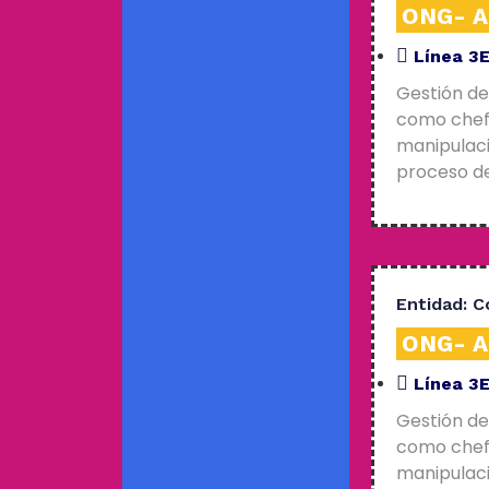
ONG- An
Línea 3
Gestión de
como chefs
manipulaci
proceso de
Entidad:
C
ONG- An
Línea 3
Gestión de
como chefs
manipulaci