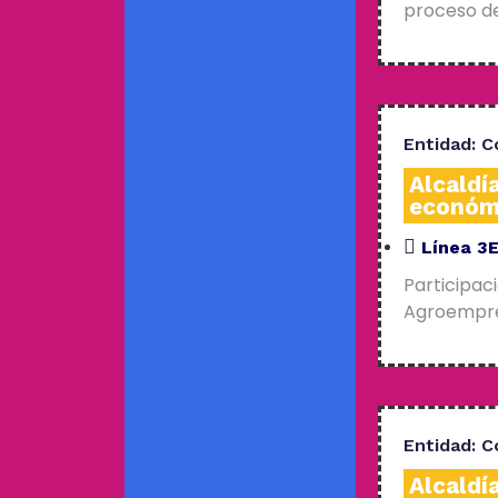
proceso de
Entidad:
C
Alcaldí
económ
Línea 3
Participac
Agroempres
Entidad:
C
Alcaldí