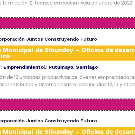
 formación. El técnico en cocina inicia en enero de 2022.
orporación Juntos Construyendo Futuro
a Municipal de Sibundoy – Oficina de desarr
ico
E:
Emprendimiento
Putumayo
,
Santiago
ión de 13 unidades productivas de jóvenes emprendedore
arial Sibundoy Diverso desarrollada los días 12, 13 y 14 d
orporación Juntos Construyendo Futuro
a Municipal de Sibundoy – Oficina de desarr