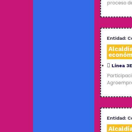
proceso de
Entidad:
C
Alcaldí
económ
Línea 3
Participac
Agroempres
Entidad:
C
Alcaldí