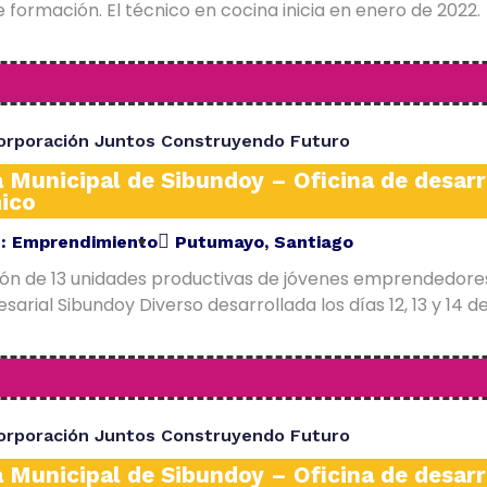
 formación. El técnico en cocina inicia en enero de 2022.
orporación Juntos Construyendo Futuro
a Municipal de Sibundoy – Oficina de desarr
ico
E:
Emprendimiento
Putumayo
,
Santiago
ión de 13 unidades productivas de jóvenes emprendedore
arial Sibundoy Diverso desarrollada los días 12, 13 y 14 d
orporación Juntos Construyendo Futuro
a Municipal de Sibundoy – Oficina de desarr