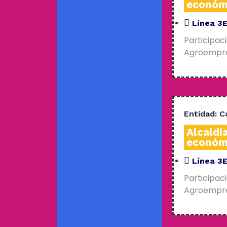
económ
Línea 3
Participac
Agroempres
Entidad:
C
Alcaldí
económ
Línea 3
Participac
Agroempres