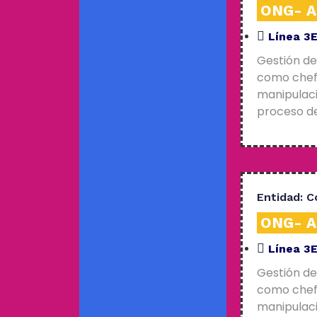
ONG- An
Línea 3
Gestión de
como chefs
manipulaci
proceso de
Entidad:
C
ONG- An
Línea 3
Gestión de
como chefs
manipulaci