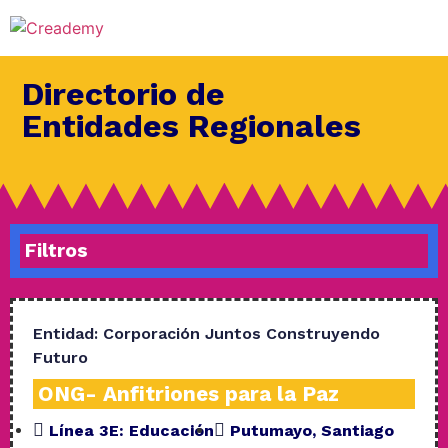
Directorio de
Entidades Regionales
Filtros
Entidad:
Corporación Juntos Construyendo
Futuro
ONG- Anfitriones para la Paz
Línea 3E:
Educación
Putumayo
,
Santiago