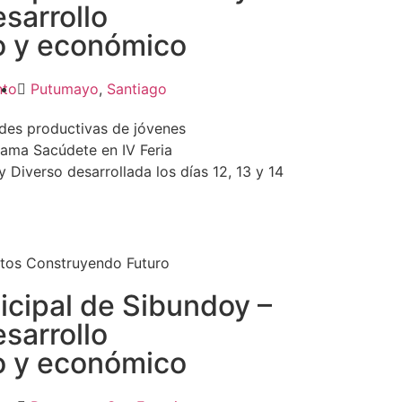
esarrollo
o y económico
nto
Putumayo
,
Santiago
ades productivas de jóvenes
ama Sacúdete en IV Feria
Diverso desarrollada los días 12, 13 y 14
tos Construyendo Futuro
icipal de Sibundoy –
esarrollo
o y económico