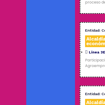
proceso de
Entidad:
C
Alcaldí
económ
Línea 3
Participac
Agroempres
Entidad:
C
Alcaldí