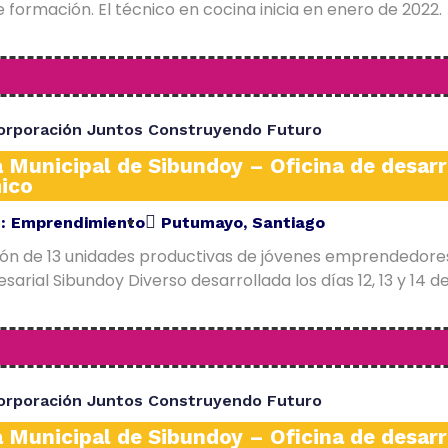
 formación. El técnico en cocina inicia en enero de 2022.
orporación Juntos Construyendo Futuro
a Municipal de Sibundoy – Oficina de desarr
ico
E:
Emprendimiento
Putumayo
,
Santiago
ión de 13 unidades productivas de jóvenes emprendedore
arial Sibundoy Diverso desarrollada los días 12, 13 y 14 d
orporación Juntos Construyendo Futuro
a Municipal de Sibundoy – Oficina de desarr