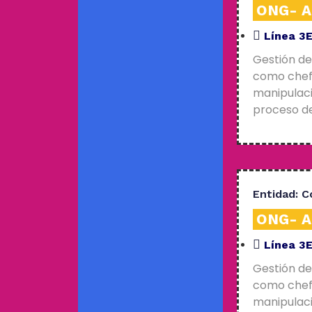
ONG- An
Línea 3
Gestión de
como chefs
manipulaci
proceso de
Entidad:
C
ONG- An
Línea 3
Gestión de
como chefs
manipulaci