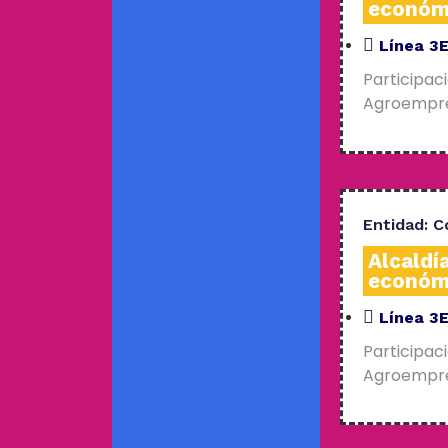
económ
Línea 3
Participac
Agroempres
Entidad:
C
Alcaldí
económ
Línea 3
Participac
Agroempres