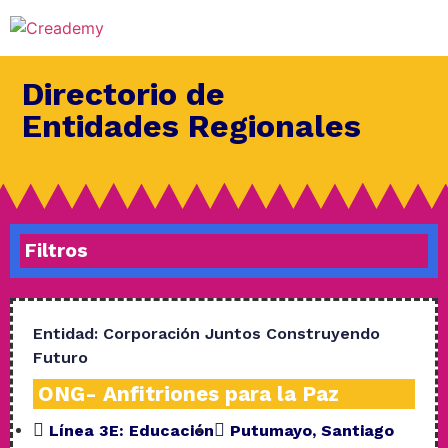
Directorio de
Entidades Regionales
Filtros
Entidad:
Corporación Juntos Construyendo
Futuro
ONG- Anfitriones para la Paz
Línea 3E:
Educación
Putumayo
,
Santiago