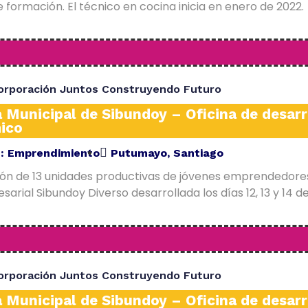
 formación. El técnico en cocina inicia en enero de 2022.
orporación Juntos Construyendo Futuro
a Municipal de Sibundoy – Oficina de desarr
ico
E:
Emprendimiento
Putumayo
,
Santiago
ión de 13 unidades productivas de jóvenes emprendedore
arial Sibundoy Diverso desarrollada los días 12, 13 y 14 d
orporación Juntos Construyendo Futuro
a Municipal de Sibundoy – Oficina de desarr