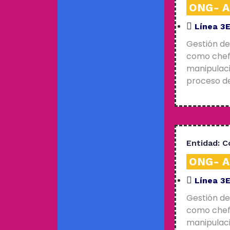
ONG- An
Línea 3
Gestión de
como chefs
manipulaci
proceso de
Entidad:
C
ONG- An
Línea 3
Gestión de
como chefs
manipulaci