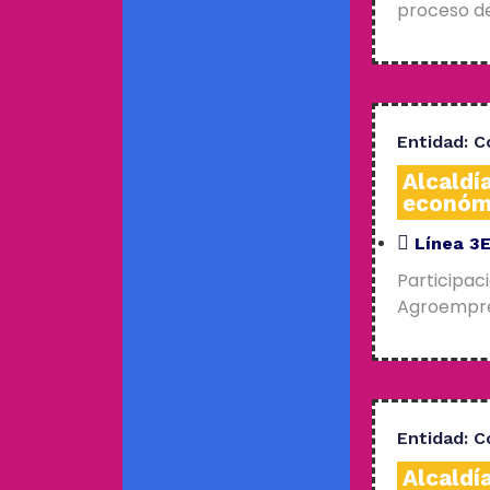
proceso de
Entidad:
C
Alcaldí
económ
Línea 3
Participac
Agroempres
Entidad:
C
Alcaldí