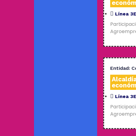
económ
Línea 3
Participac
Agroempres
Entidad:
C
Alcaldí
económ
Línea 3
Participac
Agroempres