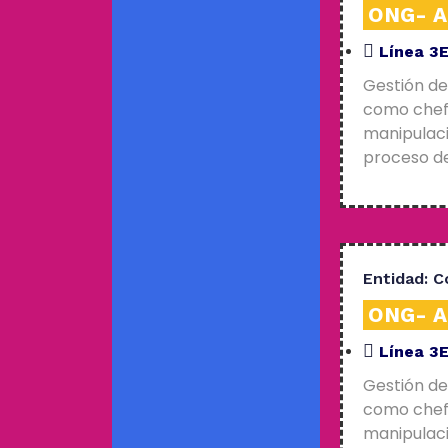
ONG- An
Línea 3
Gestión de
como chefs
manipulaci
proceso de
Entidad:
C
ONG- An
Línea 3
Gestión de
como chefs
manipulaci