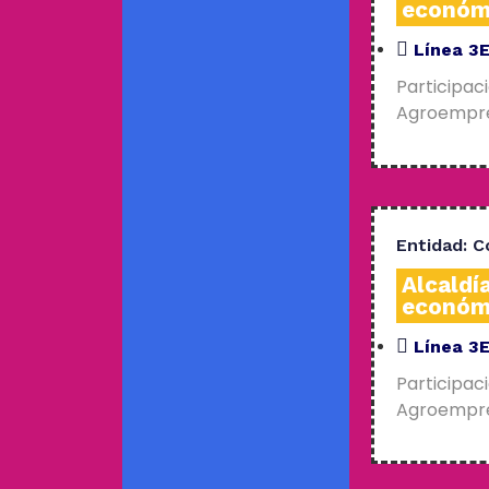
económ
Línea 3
Participac
Agroempres
Entidad:
C
Alcaldí
económ
Línea 3
Participac
Agroempres