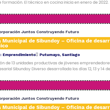
 formación. El técnico en cocina inicia en enero de 2022.
orporación Juntos Construyendo Futuro
a Municipal de Sibundoy – Oficina de desarr
ico
E:
Emprendimiento
Putumayo
,
Santiago
ión de 13 unidades productivas de jóvenes emprendedore
arial Sibundoy Diverso desarrollada los días 12, 13 y 14 d
orporación Juntos Construyendo Futuro
a Municipal de Sibundoy – Oficina de desarr