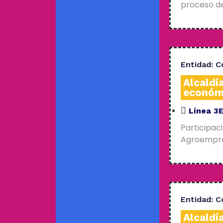
proceso de
Entidad:
C
Alcaldí
económ
Línea 3
Participac
Agroempres
Entidad:
C
Alcaldí