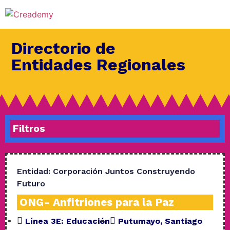
Directorio de
Entidades Regionales
Filtros
Entidad:
Corporación Juntos Construyendo
Futuro
ONG- Anfitriones para la Paz
Línea 3E:
Educación
Putumayo
,
Santiago