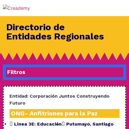
Directorio de
Entidades Regionales
Filtros
Entidad:
Corporación Juntos Construyendo
Futuro
ONG- Anfitriones para la Paz
Línea 3E:
Educación
Putumayo
,
Santiago