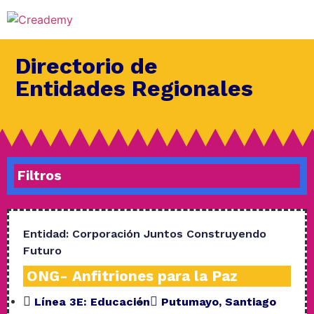
Directorio de
Entidades Regionales
Filtros
Entidad:
Corporación Juntos Construyendo
Futuro
ONG- Anfitriones para la Paz
Línea 3E:
Educación
Putumayo
,
Santiago