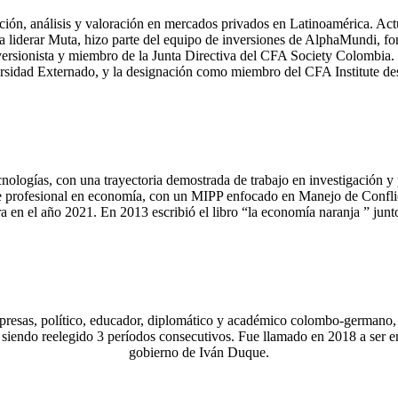
uración, análisis y valoración en mercados privados en Latinoaméric
o a liderar Muta, hizo parte del equipo de inversiones de AlphaMundi, 
versionista y miembro de la Junta Directiva del CFA Society Colombia.
rsidad Externado, y la designación como miembro del CFA Institute d
nologías, con una trayectoria demostrada de trabajo en investigación y
erte profesional en economía, con un MIPP enfocado en Manejo de Conf
ra en el año 2021. En 2013 escribió el libro “la economía naranja ” ju
presas, político, educador, diplomático y académico colombo-germano
 siendo reelegido 3 períodos consecutivos. Fue llamado en 2018 a ser
gobierno de Iván Duque.