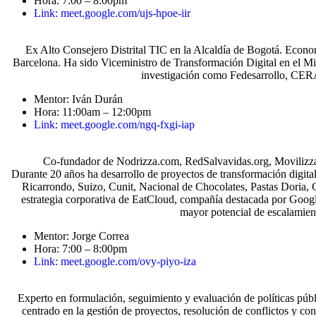
Hora: 7:00 – 8:00pm
Link: meet.google.com/ujs-hpoe-iir
Ex Alto Consejero Distrital TIC en la Alcaldía de Bogotá. Eco
Barcelona. Ha sido Viceministro de Transformación Digital en el Mi
investigación como Fedesarrollo, CERA
Mentor: Iván Durán
Hora: 11:00am – 12:00pm
Link: meet.google.com/ngq-fxgi-iap
Co-fundador de Nodrizza.com, RedSalvavidas.org, Movilizza.c
Durante 20 años ha desarrollo de proyectos de transformación digit
Ricarrondo, Suizo, Cunit, Nacional de Chocolates, Pastas Doria, 
estrategia corporativa de EatCloud, compañía destacada por Goog
mayor potencial de escalamien
Mentor: Jorge Correa
Hora: 7:00 – 8:00pm
Link: meet.google.com/ovy-piyo-iza
Experto en formulación, seguimiento y evaluación de políticas públi
centrado en la gestión de proyectos, resolución de conflictos y c