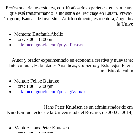
Profesional de inversiones, con 10 años de experiencia en estruct
que está transformando la industria del reciclaje en Latam. Previ
Trígono, Bancas de Inversión. Adicionalmente, es mentora, ángel in
la Unive
Mentora: Estefanía Abello
Hora: 7:00 – 8:00pm
Link: meet.google.com/pny-nfne-eaz
Autor y orador experimentado en economía creativa y nuevas tec
Intercultural, Habilidades Analíticas, Gobierno y Estrategia. Fu
ministro de cultu
Mentor: Felipe Buitrago
Hora: 1:00 – 2:00pm
Link: meet.google.com/pnt-hgfv-mxb
Hans Peter Knudsen es un administrador de em
Knudsen fue rector de la Universidad del Rosario, de 2002 a 2014,
Mentor: Hans Peter Knudsen