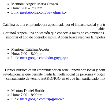
Mentora: Ángela Maria Orozco
Hora: 6:00 – 7:00pm
Link: meet.google.com/vuy-qhmr-jxy
Catalina es una emprendedora apasionada por el impacto social y la tra
habié
Cofundó Appen, una aplicación que conecta a miles de colombianos a tr
importar el tipo de operador móvil. Appen busca resolver la hipóte
Mentora: Catalina Acosta
Hora: 7:00 – 8:00pm
Link: meet.google.com/odm-guyg-qxa
Daniel Buriticá es un emprendedor en serie, innovador social y co
revolucionaria que permite medir la huella social de personas y or
campamento de verano BAKONGO en el que han participado miles de 
Mentor: Daniel Buritica
Hora: 7:00 – 8:00pm
Link: meet.google.com/fsp-jpsr-rwn