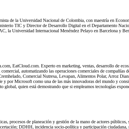
nomista de la Universidad Nacional de Colombia, con maestría en Eco
nisterio TIC y Director de Desarrollo Digital en el Departamento Nac
C, la Universidad Internacional Menéndez Pelayo en Barcelona y Berl
om, EatCloud.com. Experto en marketing, ventas, desarrollo de ecosist
al comercial, automatizando las operaciones comerciales de compañías 
Cremhelado, Comercial Nutresa, Levapan, Alimentos Polar, Arroz Diana,
le y por Microsoft como una de las más innovadoras del mundo y consi
to global, quien está demostrando que si empleamos tecnologías exponen
cas, procesos de planeación y gestión de la mano de actores públicos, 
oncertación; DDHH, incidencia socio-política y participación ciudadana,