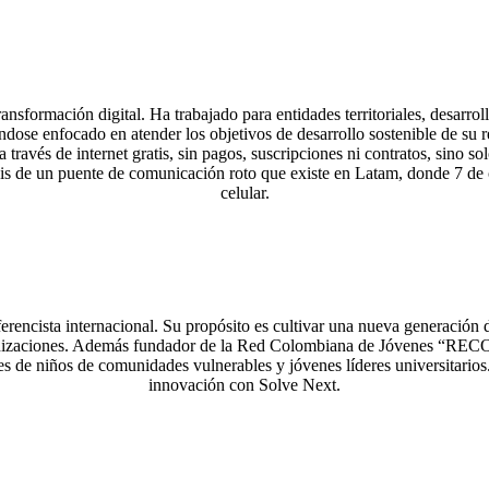
nsformación digital. Ha trabajado para entidades territoriales, desarrol
ndose enfocado en atender los objetivos de desarrollo sostenible de su r
avés de internet gratis, sin pagos, suscripciones ni contratos, sino sol
sis de un puente de comunicación roto que existe en Latam, donde 7 de 
celular.
nferencista internacional. Su propósito es cultivar una nueva generac
ganizaciones. Además fundador de la Red Colombiana de Jóvenes “RECOJ
niños de comunidades vulnerables y jóvenes líderes universitarios. Ac
innovación con Solve Next.