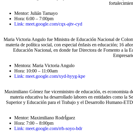
fortalecimie
Mentor: Julián Tamayo
Hora: 6:00 – 7:00pm
Link: meet.google.com/cqx-ajtv-cyd
Maria Victoria Angulo fue Ministra de Educación Nacional de Colomb
materia de política social, con especial énfasis en educación; 16 añ
Educación Nacional, en donde fue Directora de Fomento a la Ed
Empresario
Mentora: Maria Victoria Angulo
Hora: 10:00 – 11:00am
Link: meet.google.com/xyd-hyyg-kpe
Maximiliano Gómez fue viceministro de educación, es economista de
materia educativa ha desarrollado labores en entidades como la S
Superior y Educación para el Trabajo y el Desarrollo Humano-ETDH, do
Mentor: Maximiliano RodrÍguez
Hora: 7:00 – 8:00pm
Link: meet.google.com/rrb-soyo-bdr