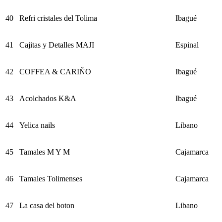
40
Refri cristales del Tolima
Ibagué
41
Cajitas y Detalles MAJI
Espinal
42
COFFEA & CARIÑO
Ibagué
43
Acolchados K&A
Ibagué
44
Yelica nails
Libano
45
Tamales M Y M
Cajamarca
46
Tamales Tolimenses
Cajamarca
47
La casa del boton
Libano