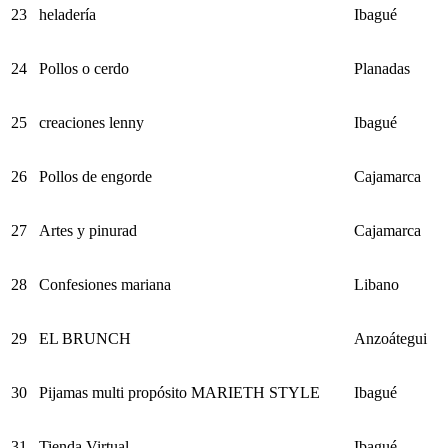
23
heladería
Ibagué
24
Pollos o cerdo
Planadas
25
creaciones lenny
Ibagué
26
Pollos de engorde
Cajamarca
27
Artes y pinurad
Cajamarca
28
Confesiones mariana
Libano
29
EL BRUNCH
Anzoátegui
30
Pijamas multi propósito MARIETH STYLE
Ibagué
31
Tienda Virtual
Ibagué