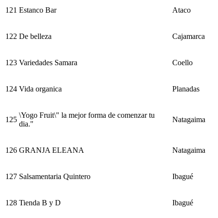
121
Estanco Bar
Ataco
122
De belleza
Cajamarca
123
Variedades Samara
Coello
124
Vida organica
Planadas
\Yogo Fruit\" la mejor forma de comenzar tu
125
Natagaima
dia."
126
GRANJA ELEANA
Natagaima
127
Salsamentaria Quintero
Ibagué
128
Tienda B y D
Ibagué