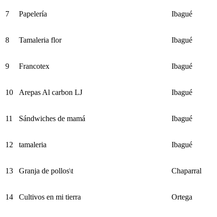
7
Papelería
Ibagué
8
Tamaleria flor
Ibagué
9
Francotex
Ibagué
10
Arepas Al carbon LJ
Ibagué
11
Sándwiches de mamá
Ibagué
12
tamaleria
Ibagué
13
Granja de pollos\t
Chaparral
14
Cultivos en mi tierra
Ortega