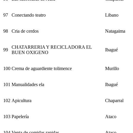
97
Conectando teatro
Libano
98
Cria de cerdos
Natagaima
CHATARRERIA Y RECICLADORA EL
99
Ibagué
BUEN OXIGENO
100
Crema de aguardiente tolimence
Murillo
101
Manualidades ela
Ibagué
102
Apicultura
Chaparral
103
Papelería
Ataco
104
Venta de comidas rapidas
Ataco