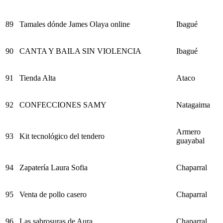
89
Tamales dónde James Olaya online
Ibagué
90
CANTA Y BAILA SIN VIOLENCIA
Ibagué
91
Tienda Alta
Ataco
92
CONFECCIONES SAMY
Natagaima
Armero
93
Kit tecnológico del tendero
guayabal
94
Zapatería Laura Sofia
Chaparral
95
Venta de pollo casero
Chaparral
96
Las sabrosuras de Aura
Chaparral