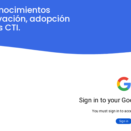
onocimientos
vación, adopción
 CTI.