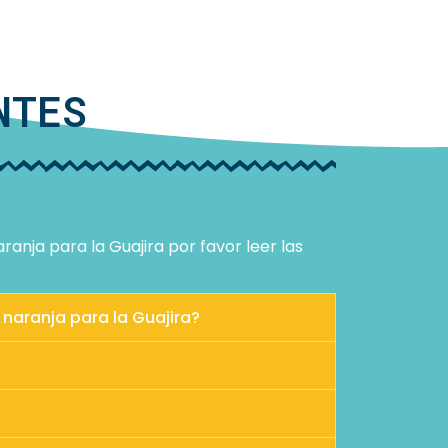
NTES
anja para la Guajira por favor leer las
naranja para la Guajira?